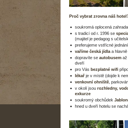
Proč vybrat zrovna náš hotel
soukromá oplocená zahrad
s tradicí od r. 1996 se
speci
(majitel je pedagog s učitels
preferujeme vstřícné jednán
vaříme česká jídla
a hlavně 
dopravíte se
autobusem
až 
dveří
pro Vás
bezplatné wifi
připo
lékař
je v místě (dojde k n
venkovní ohniště
, parkován
v okolí jsou
rozhledny, vod
exkurze
soukromý obchůdek
Jablon
hned u dveří hotelu se nachá