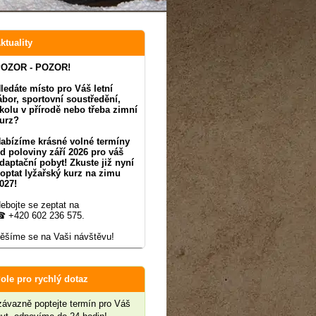
ktuality
OZOR - POZOR!
ledáte místo pro Váš letní
ábor, sportovní soustředění,
kolu v přírodě nebo třeba zimní
urz?
abízíme krásné volné termíny
d poloviny září 2026 pro váš
daptační pobyt! Zkuste již nyní
optat lyžařský kurz na zimu
027!
ebojte se zeptat na
 +420 602 236 575.
ěšíme se na Vaši návštěvu!
ole pro rychlý dotaz
ávazně poptejte termín pro Váš