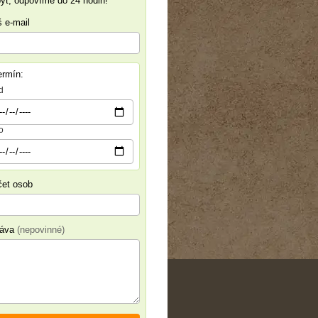
yt, odpovíme do 24 hodin!
 e-mail
ermín:
d
o
et osob
ráva
(nepovinné)