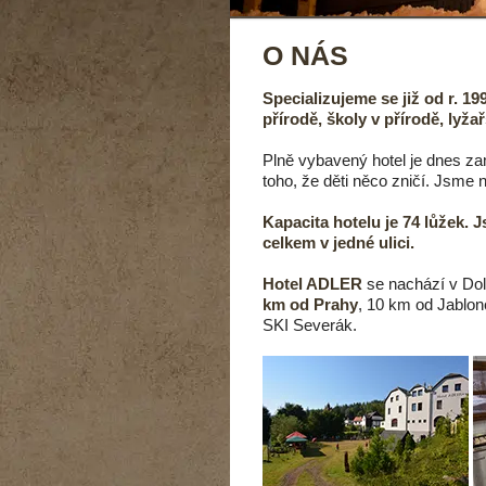
O NÁS
Specializujeme se již od r. 1
přírodě, školy v přírodě, lyža
Plně vybavený hotel je dnes z
toho, že děti něco zničí. Jsme n
Kapacita hotelu je 74 lůžek. 
celkem v jedné ulici.
Hotel ADLER
se nachází v Do
km od Prahy
, 10 km od Jablo
SKI Severák.