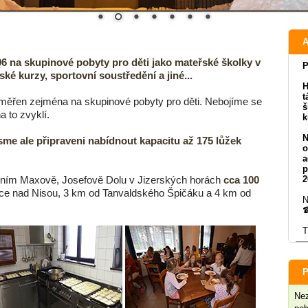
A
996 na skupinové pobyty pro děti jako mateřské školky v
P
řské kurzy, sportovní soustředění a jiné...
H
t
aměřen zejména na skupinové pobyty pro děti. Nebojíme se
š
a to zvyklí.
k
N
Jsme ale připraveni nabídnout kapacitu až 175 lůžek
o
a
p
lním Maxově, Josefově Dolu v Jizerských horách
cca 100
2
nce nad Nisou, 3 km od Tanvaldského Špičáku a 4 km od
N
☎
T
P
Nez