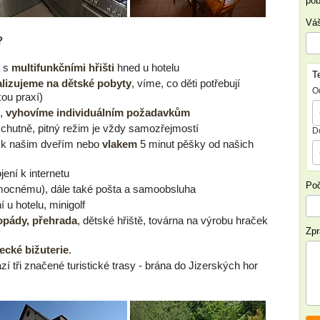
pob
Váš
?
a s
multifunkčními hřišti
hned u hotelu
T
alizujeme na dětské pobyty
, víme, co děti potřebují
O
kou praxí)
í,
vyhovíme individuálním požadavkům
chutně, pitný režim je vždy samozřejmostí
D
k našim dveřím nebo
vlakem
5 minut pěšky od našich
jení k internetu
Poč
emocnému), dále také pošta a samoobsluha
í u hotelu, minigolf
opády, přehrada
, dětské hřiště, továrna na výrobu hraček
Zp
ecké bižuterie
.
zí tři značené turistické trasy - brána do Jizerských hor